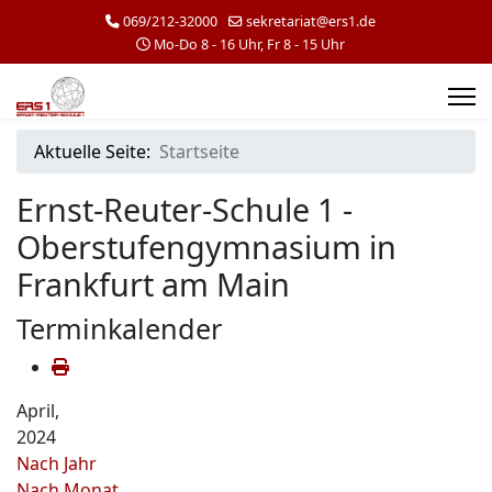
069/212-32000
sekretariat@ers1.de
Mo-Do 8 - 16 Uhr, Fr 8 - 15 Uhr
Aktuelle Seite:
Startseite
Ernst-Reuter-Schule 1 -
Oberstufengymnasium in
Frankfurt am Main
Terminkalender
April,
2024
Nach Jahr
Nach Monat