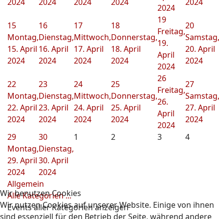
2024
2024
2024
2024
2024
2024
19
15
16
17
18
20
Freitag,
Montag,
Dienstag,
Mittwoch,
Donnerstag,
Samstag
19.
15. April
16. April
17. April
18. April
20. April
April
2024
2024
2024
2024
2024
2024
26
22
23
24
25
27
Freitag,
Montag,
Dienstag,
Mittwoch,
Donnerstag,
Samstag
26.
22. April
23. April
24. April
25. April
27. April
April
2024
2024
2024
2024
2024
2024
29
30
1
2
3
4
Montag,
Dienstag,
29. April
30. April
2024
2024
Allgemein
Wir benutzen Cookies
Alle Kategorien ...
Wir nutzen Cookies auf unserer Website. Einige von ihnen
Events aller Kategorien anzeigen
sind essenziell für den Betrieb der Seite, während andere