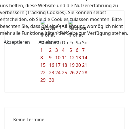
uns helfen, diese Website und die Nutzererfahrung zu
verbessern (Tracking Cookies). Sie können selbst
entscheiden, ob Sie die Cookies zulassen möchten. Bitte
April
beachten Sie, dass bei einer Ablehnung womöglich nicht
2024
mehr alle Funktionalitäten der Seite zur Verfügung stehen.
Akzeptieren
Ablehnen
Mo
Di
Mi
Do
Fr
Sa
So
1
2
3
4
5
6
7
8
9
10
11
12
13
14
15
16
17
18
19
20
21
22
23
24
25
26
27
28
29
30
Keine Termine