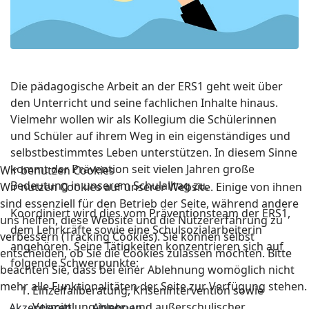
Die pädagogische Arbeit an der ERS1 geht weit über
den Unterricht und seine fachlichen Inhalte hinaus.
Vielmehr wollen wir als Kollegium die Schülerinnen
und Schüler auf ihrem Weg in ein eigenständiges und
selbstbestimmtes Leben unterstützen. In diesem Sinne
kommt der Prävention seit vielen Jahren große
Wir benutzen Cookies
Bedeutung in unserem Schulalltag zu.
Wir nutzen Cookies auf unserer Website. Einige von ihnen
sind essenziell für den Betrieb der Seite, während andere
Koordiniert wird dies vom Präventionsteam der ERS1,
uns helfen, diese Website und die Nutzererfahrung zu
dem Lehrkräfte sowie eine Schulsozialarbeiterin
verbessern (Tracking Cookies). Sie können selbst
angehören. Seine Tätigkeiten konzentrieren sich auf
entscheiden, ob Sie die Cookies zulassen möchten. Bitte
folgende Schwerpunkte:
beachten Sie, dass bei einer Ablehnung womöglich nicht
mehr alle Funktionalitäten der Seite zur Verfügung stehen.
Einzelfallberatung, Krisenintervention sowie
Vermittlung inner- und außerschulischer
Akzeptieren
Ablehnen