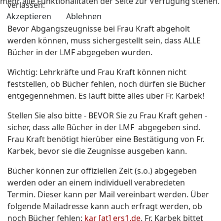
mehr alle Funktionalitäten der Seite zur Verfügung stehen.
verlassen:
Akzeptieren
Ablehnen
Bevor Abgangszeugnisse bei Frau Kraft abgeholt
werden können, muss sichergestellt sein, dass ALLE
Bücher in der LMF abgegeben wurden.
Wichtig: Lehrkräfte und Frau Kraft können nicht
feststellen, ob Bücher fehlen, noch dürfen sie Bücher
entgegennehmen. Es läuft bitte alles über Fr. Karbek!
Stellen Sie also bitte - BEVOR Sie zu Frau Kraft gehen -
sicher, dass alle Bücher in der LMF abgegeben sind.
Frau Kraft benötigt hierüber eine Bestätigung von Fr.
Karbek, bevor sie die Zeugnisse ausgeben kann.
Bücher können zur offiziellen Zeit (s.o.) abgegeben
werden oder an einem individuell verabredeten
Termin. Dieser kann per Mail vereinbart werden. Über
folgende Mailadresse kann auch erfragt werden, ob
noch Bücher fehlen:
kar [at] ers1.de
. Fr. Karbek bittet