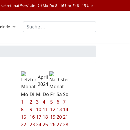
sekretariat@ers1.de
Mo-Do 8 - 16 Uhr, Fr 8 - 15 Uhr
Suchen
einde
April
2024
Mo
Di
Mi
Do
Fr
Sa
So
1
2
3
4
5
6
7
8
9
10
11
12
13
14
15
16
17
18
19
20
21
22
23
24
25
26
27
28