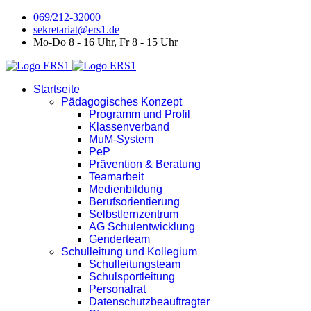
069/212-32000
sekretariat@ers1.de
Mo-Do 8 - 16 Uhr, Fr 8 - 15 Uhr
Startseite
Pädagogisches Konzept
Programm und Profil
Klassenverband
MuM-System
PeP
Prävention & Beratung
Teamarbeit
Medienbildung
Berufsorientierung
Selbstlernzentrum
AG Schulentwicklung
Genderteam
Schulleitung und Kollegium
Schulleitungsteam
Schulsportleitung
Personalrat
Datenschutzbeauftragter