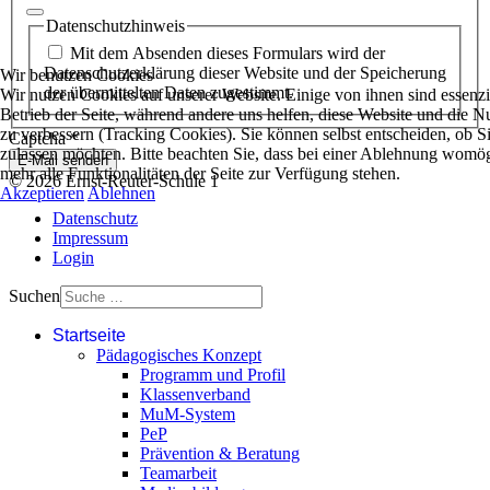
Datenschutzhinweis
Mit dem Absenden dieses Formulars wird der
Datenschutzerklärung dieser Website und der Speicherung
Wir benutzen Cookies
der übermittelten Daten zugestimmt.
Wir nutzen Cookies auf unserer Website. Einige von ihnen sind essenzie
Betrieb der Seite, während andere uns helfen, diese Website und die N
zu verbessern (Tracking Cookies). Sie können selbst entscheiden, ob S
Captcha
*
zulassen möchten. Bitte beachten Sie, dass bei einer Ablehnung womög
E-Mail senden
mehr alle Funktionalitäten der Seite zur Verfügung stehen.
© 2026 Ernst-Reuter-Schule 1
Akzeptieren
Ablehnen
Datenschutz
Impressum
Login
Suchen
Startseite
Pädagogisches Konzept
Programm und Profil
Klassenverband
MuM-System
PeP
Prävention & Beratung
Teamarbeit