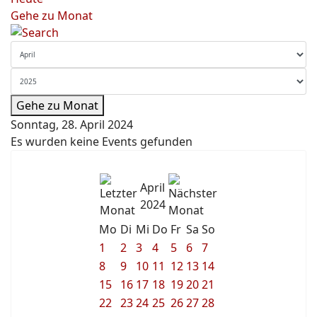
Gehe zu Monat
Gehe zu Monat
Sonntag, 28. April 2024
Es wurden keine Events gefunden
April
2024
Mo
Di
Mi
Do
Fr
Sa
So
1
2
3
4
5
6
7
8
9
10
11
12
13
14
15
16
17
18
19
20
21
22
23
24
25
26
27
28