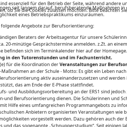
ind essenziell für den Betrieb der Seite, während andere u
ingen seit langem darauf, berufsberatende Maßnahmen in 
en, ob Sie die Cookies zulassen möchten. Bitte beachten Si
lichkeit eines Betriebspraktikums einzuräumen.
it folgende Angebote zur Berufsorientierung:
ändigen Beraters der Arbeitsagentur für unsere Schülerin
 ca. 20-minütige Gesprächstermine anmelden. z.Zt. an eine
e befinden sich im Terminkalender hier auf der Homepage
ng in den Tutorenstunden und im Fachunterricht.
e) für die Koordination der
Veranstaltungen zur Berufsor
-Maßnahmen an der Schule - Motto: Es gibt ein Leben nach
er Berufsorientierung aktiv auseinanderzusetzen und werde
stützt, das am Ende der E-Phase stattfindet.
ufs- und Ausbildungsvorbereitung an der ERS1 sind jedoch
en-und Berufsorientierung dienen. Die Schülerinnen und S
 mit Hilfe eines umfangreichen Programmangebots zu info
chulischen Anbietern organisierten Veranstaltungen wie 
möglichkeiten vorgestellt werden. Dazu gehören auch der 
s und das sogenannte „Schnupperstudium“. Seit einigen Ja