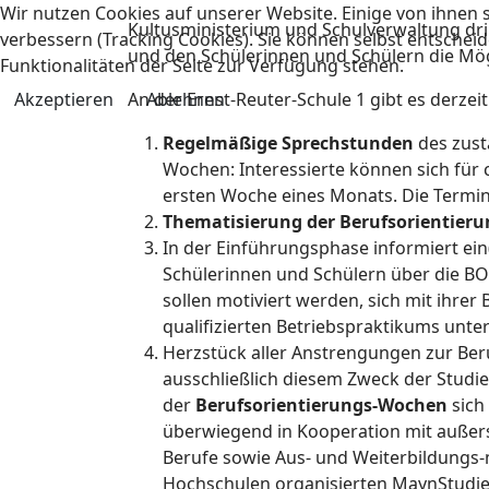
Wir nutzen Cookies auf unserer Website. Einige von ihnen s
Kultusministerium und Schulverwaltung dr
verbessern (Tracking Cookies). Sie können selbst entscheid
und den Schülerinnen und Schülern die Mög
Funktionalitäten der Seite zur Verfügung stehen.
Akzeptieren
Ablehnen
An der Ernst-Reuter-Schule 1 gibt es derze
Regelmäßige Sprechstunden
des zust
Wochen: Interessierte können sich für
ersten Woche eines Monats. Die Termin
Thematisierung der Berufsorientieru
In der Einführungsphase informiert ein(
Schülerinnen und Schülern über die BO
sollen motiviert werden, sich mit ihr
qualifizierten Betriebspraktikums unter
Herzstück aller Anstrengungen zur Ber
ausschließlich diesem Zweck der Studi
der
Berufsorientierungs-Wochen
sich
überwiegend in Kooperation mit außers
Berufe sowie Aus- und Weiterbildungs-
Hochschulen organisierten MaynStudie