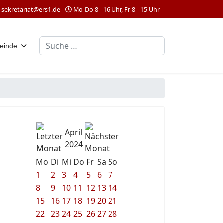
sekretariat@ers1.de
Mo-Do 8 - 16 Uhr, Fr 8 - 15 Uhr
Suchen
einde
April
2024
Mo
Di
Mi
Do
Fr
Sa
So
1
2
3
4
5
6
7
8
9
10
11
12
13
14
15
16
17
18
19
20
21
22
23
24
25
26
27
28