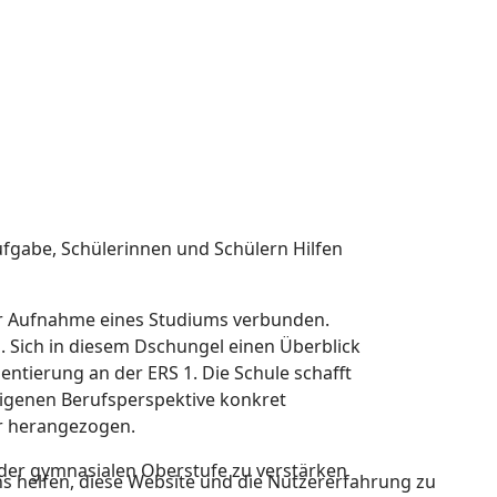
Aufgabe, Schülerinnen und Schülern Hilfen
der Aufnahme eines Studiums verbunden.
. Sich in diesem Dschungel einen Überblick
entierung an der ERS 1. Die Schule schafft
igenen Berufsperspektive konkret
ür herangezogen.
der gymnasialen Oberstufe zu verstärken
ns helfen, diese Website und die Nutzererfahrung zu