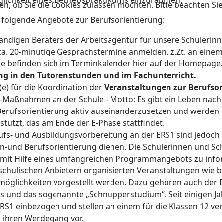
lichkeit eines Betriebspraktikums einzuräumen.
en, ob Sie die Cookies zulassen möchten. Bitte beachten Si
it folgende Angebote zur Berufsorientierung:
ändigen Beraters der Arbeitsagentur für unsere Schülerin
 ca. 20-minütige Gesprächstermine anmelden. z.Zt. an eine
e befinden sich im Terminkalender hier auf der Homepage
ng in den Tutorenstunden und im Fachunterricht.
e) für die Koordination der
Veranstaltungen zur Berufsor
-Maßnahmen an der Schule - Motto: Es gibt ein Leben nach
er Berufsorientierung aktiv auseinanderzusetzen und werde
stützt, das am Ende der E-Phase stattfindet.
ufs- und Ausbildungsvorbereitung an der ERS1 sind jedoch
en-und Berufsorientierung dienen. Die Schülerinnen und S
 mit Hilfe eines umfangreichen Programmangebots zu info
chulischen Anbietern organisierten Veranstaltungen wie 
möglichkeiten vorgestellt werden. Dazu gehören auch der 
s und das sogenannte „Schnupperstudium“. Seit einigen Ja
 ERS1 einbezogen und stellen an einem für die Klassen 12 
d ihren Werdegang vor.