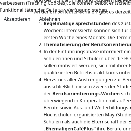
und den Schülerinnen und Schülern die Mög
verbessern (Tracking Cookies). Sie können selbst entscheid
Funktionalitäten der Seite zur Verfügung stehen.
An der Ernst-Reuter-Schule 1 gibt es derze
Akzeptieren
Ablehnen
Regelmäßige Sprechstunden
des zust
Wochen: Interessierte können sich für
ersten Woche eines Monats. Die Termin
Thematisierung der Berufsorientieru
In der Einführungsphase informiert ein(
Schülerinnen und Schülern über die BO
sollen motiviert werden, sich mit ihr
qualifizierten Betriebspraktikums unter
Herzstück aller Anstrengungen zur Ber
ausschließlich diesem Zweck der Studi
der
Berufsorientierungs-Wochen
sich
überwiegend in Kooperation mit außers
Berufe sowie Aus- und Weiterbildungs-
Hochschulen organisierten MaynStudie
Schülern als auch die Elternschaft der
„
EhemaligenCaféPlus“
ihre Berufe un