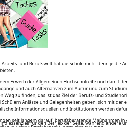
r Arbeits- und Berufswelt hat die Schule mehr denn je die 
bieten.
mit dem Erwerb der Allgemeinen Hochschulreife und damit 
iengänge und auch Alternativen zum Abitur und zum Studium
n Weg zu finden, das ist das Ziel der Berufs- und Studienori
Schülern Anlässe und Gelegenheiten geben, sich mit der e
lische Informationsquellen und Institutionen werden daf
ingen seit langem darauf, berufsberatende Maßnahmen in 
ind essenziell für den Betrieb der Seite, während andere u