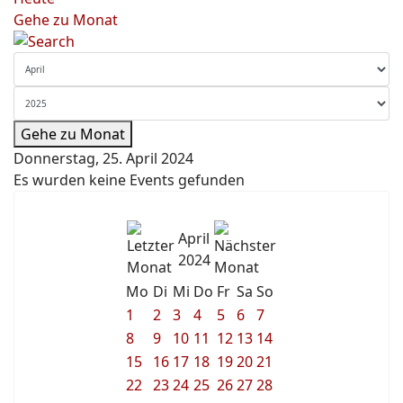
Gehe zu Monat
Gehe zu Monat
Donnerstag, 25. April 2024
Es wurden keine Events gefunden
April
2024
Mo
Di
Mi
Do
Fr
Sa
So
1
2
3
4
5
6
7
8
9
10
11
12
13
14
15
16
17
18
19
20
21
22
23
24
25
26
27
28