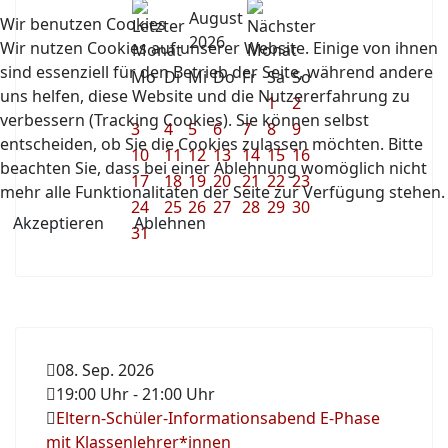
August
Wir benutzen Cookies
2026
Wir nutzen Cookies auf unserer Website. Einige von ihnen
sind essenziell für den Betrieb der Seite, während andere
Mo
Di
Mi
Do
Fr
Sa
So
uns helfen, diese Website und die Nutzererfahrung zu
1
2
verbessern (Tracking Cookies). Sie können selbst
3
4
5
6
7
8
9
entscheiden, ob Sie die Cookies zulassen möchten. Bitte
10
11
12
13
14
15
16
beachten Sie, dass bei einer Ablehnung womöglich nicht
17
18
19
20
21
22
23
mehr alle Funktionalitäten der Seite zur Verfügung stehen.
24
25
26
27
28
29
30
Akzeptieren
Ablehnen
31
08. Sep. 2026
19:00 Uhr
-
21:00 Uhr
Eltern-Schüler-Informationsabend E-Phase
mit Klassenlehrer*innen