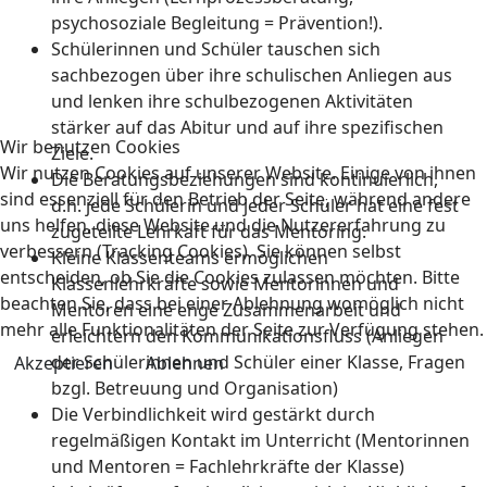
psychosoziale Begleitung = Prävention!).
Schülerinnen und Schüler tauschen sich
sachbezogen über ihre schulischen Anliegen aus
und lenken ihre schulbezogenen Aktivitäten
stärker auf das Abitur und auf ihre spezifischen
Wir benutzen Cookies
Ziele.
Wir nutzen Cookies auf unserer Website. Einige von ihnen
Die Beratungsbeziehungen sind kontinuierlich,
sind essenziell für den Betrieb der Seite, während andere
d.h. jede Schülerin und jeder Schüler hat eine fest
uns helfen, diese Website und die Nutzererfahrung zu
zugeteilte Lehrkaft für das Mentoring.
verbessern (Tracking Cookies). Sie können selbst
Kleine Klassenteams ermöglichen
entscheiden, ob Sie die Cookies zulassen möchten. Bitte
Klassenlehrkräfte sowie Mentorinnen und
beachten Sie, dass bei einer Ablehnung womöglich nicht
Mentoren eine enge Zusammenarbeit und
mehr alle Funktionalitäten der Seite zur Verfügung stehen.
erleichtern den Kommunikationsfluss (Anliegen
der Schülerinnen und Schüler einer Klasse, Fragen
Akzeptieren
Ablehnen
bzgl. Betreuung und Organisation)
Die Verbindlichkeit wird gestärkt durch
regelmäßigen Kontakt im Unterricht (Mentorinnen
und Mentoren = Fachlehrkräfte der Klasse)