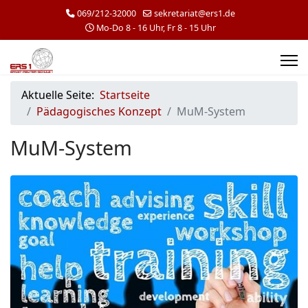
069/212-32000
sekretariat@ers1.de
Mo-Do 8 - 16 Uhr, Fr 8 - 15 Uhr
Aktuelle Seite:
Startseite
Pädagogisches Konzept
MuM-System
MuM-System