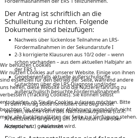
Fördermaßnahmen der ERS 1 teilzunehmen.
Der Antrag ist schriftlich an die
Schulleitung zu richten. Folgende
Dokumente sind beizufügen:
Nachweis über lückenlose Teilnahme an LRS-
Fördermaßnahmen in der Sekundarstufe I
2-3 korrigierte Klausuren aus 10/2 oder – wenn
schon vorhanden – aus dem aktuellen Halbjahr an
Wir benutzen Cookies
der ERS 1
Wir nutzen Cookies auf unserer Website. Einige von ihnen
Gegebenenfalls aktuelle außerschulische
sind essenziell für den Betrieb der Seite, während andere
Gutachten über die LRS-Diagnose und/oder
uns helfen, diese Website und die Nutzererfahrung zu
außerschulisch besuchte Fördermaßnahmen
verbessern (Tracking Cookies). Sie können selbst
entscheiden, ob Sie die Cookies zulassen möchten. Bitte
In dem Antrag sollte formuliert und begründet
beachten Sie, dass bei einer Ablehnung womöglich nicht
werden, welche Form des Nachteilsausgleichs (i.d.R.
mehr alle Funktionalitäten der Seite zur Verfügung stehen.
Arbeitszeitverlängerung um 20 Minuten und/oder
Notenschutz) gewünscht wird.
Akzeptieren
Ablehnen