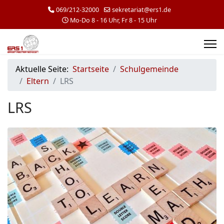
069/212-32000
sekretariat@ers1.de
Mo-Do 8 - 16 Uhr, Fr 8 - 15 Uhr
Aktuelle Seite:
Startseite
Schulgemeinde
Eltern
LRS
LRS