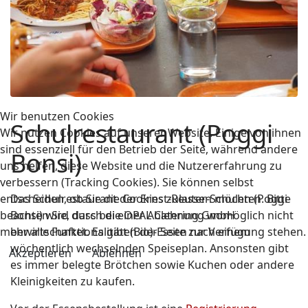
Wir benutzen Cookies
Schulrestaurant (Poggi
Wir nutzen Cookies auf unserer Website. Einige von ihnen
sind essenziell für den Betrieb der Seite, während andere
Bonsi)
uns helfen, diese Website und die Nutzererfahrung zu
verbessern (Tracking Cookies). Sie können selbst
entscheiden, ob Sie die Cookies zulassen möchten. Bitte
Das Schulrestaurant der Ernst-Reuter-Schulen (Poggi
beachten Sie, dass bei einer Ablehnung womöglich nicht
Bonsi) wird durch die OPAL Catering GmbH
mehr alle Funktionalitäten der Seite zur Verfügung stehen.
bewirtschaftet. Es gibt (Bio)-Essen nach einem
wöchentlich wechselnden Speiseplan. Ansonsten gibt
Akzeptieren
Ablehnen
es immer belegte Brötchen sowie Kuchen oder andere
Kleinigkeiten zu kaufen.