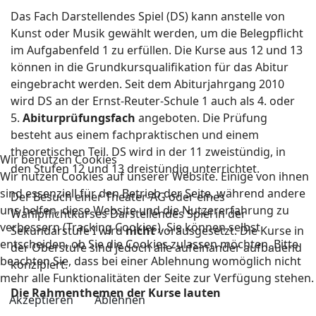
Das Fach Darstellendes Spiel (DS) kann anstelle von
Kunst oder Musik gewählt werden, um die Belegpflicht
im Aufgabenfeld 1 zu erfüllen. Die Kurse aus 12 und 13
können in die Grundkursqualifikation für das Abitur
eingebracht werden. Seit dem Abiturjahrgang 2010
wird DS an der Ernst-Reuter-Schule 1 auch als 4. oder
5.
Abiturprüfungsfach
angeboten. Die Prüfung
besteht aus einem fachpraktischen und einem
theoretischen Teil. DS wird in der 11 zweistündig, in
Wir benutzen Cookies
den Stufen 12 und 13 dreistündig unterrichtet.
Wir nutzen Cookies auf unserer Website. Einige von ihnen
sind essenziell für den Betrieb der Seite, während andere
Der Besuch einer Theater-AG oder eines
uns helfen, diese Website und die Nutzererfahrung zu
Wahlpflichtkurses Darstellendes Spiel in der
verbessern (Tracking Cookies). Sie können selbst
Sekundarstufe I wird
nicht
vorausgesetzt. Die Kurse in
entscheiden, ob Sie die Cookies zulassen möchten. Bitte
der Oberstufe sind jedoch alle aufeinander aufbauend
beachten Sie, dass bei einer Ablehnung womöglich nicht
konzipiert.
mehr alle Funktionalitäten der Seite zur Verfügung stehen.
Die Rahmenthemen der Kurse lauten
Akzeptieren
Ablehnen