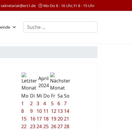
sekretariat@ers1.de
Mo-Do 8 - 16 Uhr, Fr 8 - 15 Uhr
Suchen
einde
April
2024
Mo
Di
Mi
Do
Fr
Sa
So
1
2
3
4
5
6
7
8
9
10
11
12
13
14
15
16
17
18
19
20
21
22
23
24
25
26
27
28