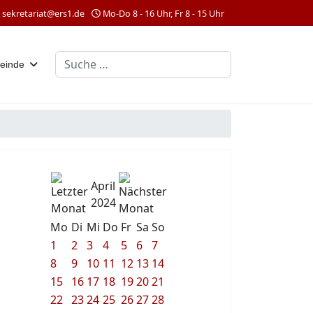
sekretariat@ers1.de
Mo-Do 8 - 16 Uhr, Fr 8 - 15 Uhr
Suchen
einde
April
2024
Mo
Di
Mi
Do
Fr
Sa
So
1
2
3
4
5
6
7
8
9
10
11
12
13
14
15
16
17
18
19
20
21
22
23
24
25
26
27
28