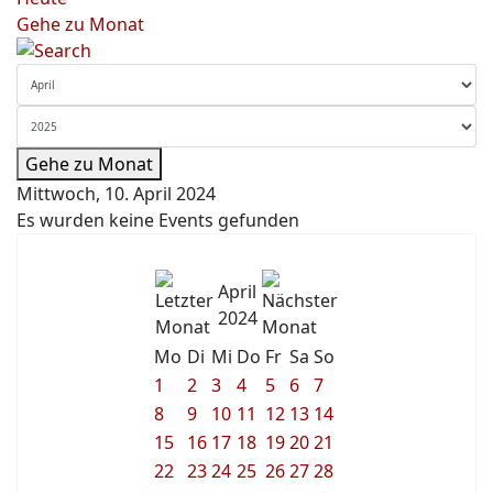
Gehe zu Monat
Gehe zu Monat
Mittwoch, 10. April 2024
Es wurden keine Events gefunden
April
2024
Mo
Di
Mi
Do
Fr
Sa
So
1
2
3
4
5
6
7
8
9
10
11
12
13
14
15
16
17
18
19
20
21
22
23
24
25
26
27
28