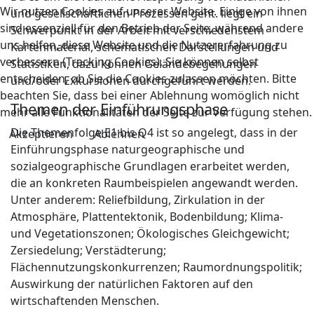
Wir nutzen Cookies auf unserer Website. Einige von ihnen
und gesellschaftlichen Prozessen geht. liegt ein
sind essenziell für den Betrieb der Seite, während andere
Schwerpunkt in der Arbeit mit verschiedenstem
uns helfen, diese Website und die Nutzererfahrung zu
Kartenmaterial, schematischen Darstellungen und
verbessern (Tracking Cookies). Sie können selbst
Statistiken, dazu können Geländebegehungen
entscheiden, ob Sie die Cookies zulassen möchten. Bitte
und/oder Exkursionen durchgeführt werden.
beachten Sie, dass bei einer Ablehnung womöglich nicht
Themen der Einführungsphase
mehr alle Funktionalitäten der Seite zur Verfügung stehen.
Die Themenfolge E1 bis Q4 ist so angelegt, dass in der
Akzeptieren
Ablehnen
Einführungsphase naturgeographische und
sozialgeographische Grundlagen erarbeitet werden,
die an konkreten Raumbeispielen angewandt werden.
Unter anderem: Reliefbildung, Zirkulation in der
Atmosphäre, Plattentektonik, Bodenbildung; Klima-
und Vegetationszonen; Ökologisches Gleichgewicht;
Zersiedelung; Verstädterung;
Flächennutzungskonkurrenzen; Raumordnungspolitik;
Auswirkung der natürlichen Faktoren auf den
wirtschaftenden Menschen.