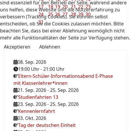
sind essenziell für den Betrieb der Seite, während andere
17
18
19
20
21
22
23
uns helfen, diese Website und die Nutzererfahrung zu
24
25
26
27
28
29
30
verbessern (Tracking Cookies). Sie können selbst
31
entscheiden, ob Sie die Cookies zulassen möchten. Bitte
beachten Sie, dass bei einer Ablehnung womöglich nicht
mehr alle Funktionalitäten der Seite zur Verfügung stehen.
Akzeptieren
Ablehnen
08. Sep. 2026
19:00 Uhr
-
21:00 Uhr
Eltern-Schüler-Informationsabend E-Phase
mit Klassenlehrer*innen
21. Sep. 2026
-
25. Sep. 2026
Studienfahrten 13
23. Sep. 2026
-
25. Sep. 2026
Kennenlernfahrt
03. Okt. 2026
Tag der deutschen Einheit