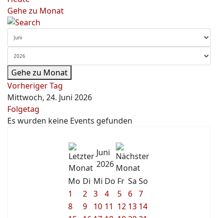
Gehe zu Monat
Gehe zu Monat
Vorheriger Tag
Mittwoch, 24. Juni 2026
Folgetag
Es wurden keine Events gefunden
Juni
2026
Mo
Di
Mi
Do
Fr
Sa
So
1
2
3
4
5
6
7
8
9
10
11
12
13
14