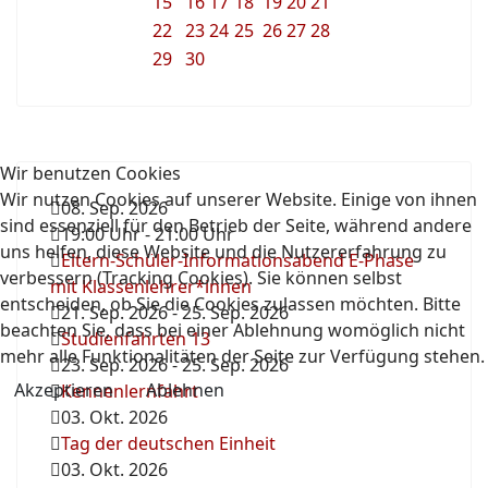
15
16
17
18
19
20
21
22
23
24
25
26
27
28
29
30
Wir benutzen Cookies
Wir nutzen Cookies auf unserer Website. Einige von ihnen
08. Sep. 2026
sind essenziell für den Betrieb der Seite, während andere
19:00 Uhr
-
21:00 Uhr
uns helfen, diese Website und die Nutzererfahrung zu
Eltern-Schüler-Informationsabend E-Phase
verbessern (Tracking Cookies). Sie können selbst
mit Klassenlehrer*innen
entscheiden, ob Sie die Cookies zulassen möchten. Bitte
21. Sep. 2026
-
25. Sep. 2026
beachten Sie, dass bei einer Ablehnung womöglich nicht
Studienfahrten 13
mehr alle Funktionalitäten der Seite zur Verfügung stehen.
23. Sep. 2026
-
25. Sep. 2026
Akzeptieren
Ablehnen
Kennenlernfahrt
03. Okt. 2026
Tag der deutschen Einheit
03. Okt. 2026