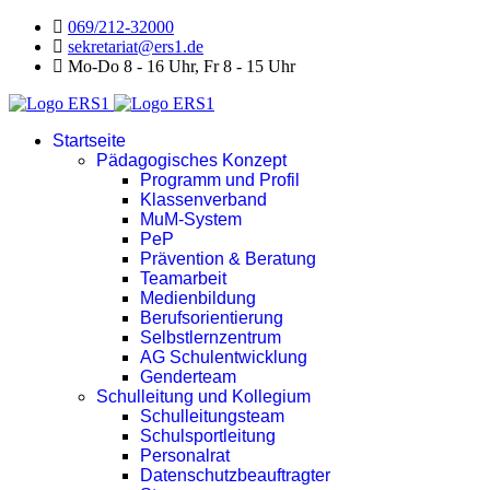
069/212-32000
sekretariat@ers1.de
Mo-Do 8 - 16 Uhr, Fr 8 - 15 Uhr
Startseite
Pädagogisches Konzept
Programm und Profil
Klassenverband
MuM-System
PeP
Prävention & Beratung
Teamarbeit
Medienbildung
Berufsorientierung
Selbstlernzentrum
AG Schulentwicklung
Genderteam
Schulleitung und Kollegium
Schulleitungsteam
Schulsportleitung
Personalrat
Datenschutzbeauftragter