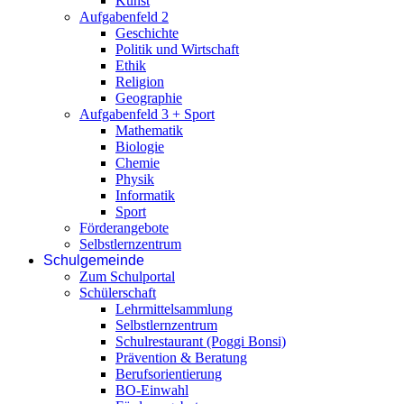
Kunst
Aufgabenfeld 2
Geschichte
Politik und Wirtschaft
Ethik
Religion
Geographie
Aufgabenfeld 3 + Sport
Mathematik
Biologie
Chemie
Physik
Informatik
Sport
Förderangebote
Selbstlernzentrum
Schulgemeinde
Zum Schulportal
Schülerschaft
Lehrmittelsammlung
Selbstlernzentrum
Schulrestaurant (Poggi Bonsi)
Prävention & Beratung
Berufsorientierung
BO-Einwahl