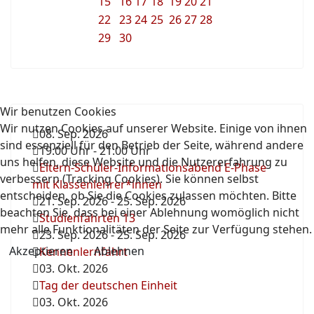
15
16
17
18
19
20
21
22
23
24
25
26
27
28
29
30
Wir benutzen Cookies
Wir nutzen Cookies auf unserer Website. Einige von ihnen
08. Sep. 2026
sind essenziell für den Betrieb der Seite, während andere
19:00 Uhr
-
21:00 Uhr
uns helfen, diese Website und die Nutzererfahrung zu
Eltern-Schüler-Informationsabend E-Phase
verbessern (Tracking Cookies). Sie können selbst
mit Klassenlehrer*innen
entscheiden, ob Sie die Cookies zulassen möchten. Bitte
21. Sep. 2026
-
25. Sep. 2026
beachten Sie, dass bei einer Ablehnung womöglich nicht
Studienfahrten 13
mehr alle Funktionalitäten der Seite zur Verfügung stehen.
23. Sep. 2026
-
25. Sep. 2026
Akzeptieren
Ablehnen
Kennenlernfahrt
03. Okt. 2026
Tag der deutschen Einheit
03. Okt. 2026