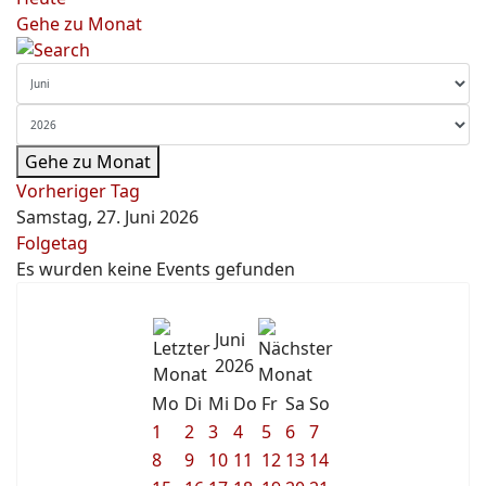
Gehe zu Monat
Gehe zu Monat
Vorheriger Tag
Samstag, 27. Juni 2026
Folgetag
Es wurden keine Events gefunden
Juni
2026
Mo
Di
Mi
Do
Fr
Sa
So
1
2
3
4
5
6
7
8
9
10
11
12
13
14