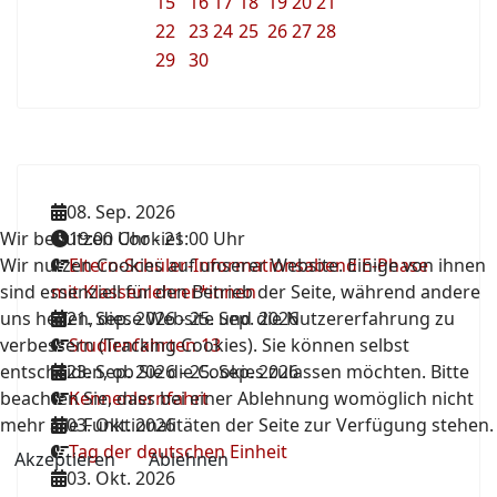
15
16
17
18
19
20
21
22
23
24
25
26
27
28
29
30
08. Sep. 2026
Wir benutzen Cookies
19:00 Uhr
-
21:00 Uhr
Wir nutzen Cookies auf unserer Website. Einige von ihnen
Eltern-Schüler-Informationsabend E-Phase
sind essenziell für den Betrieb der Seite, während andere
mit Klassenlehrer*innen
uns helfen, diese Website und die Nutzererfahrung zu
21. Sep. 2026
-
25. Sep. 2026
verbessern (Tracking Cookies). Sie können selbst
Studienfahrten 13
entscheiden, ob Sie die Cookies zulassen möchten. Bitte
23. Sep. 2026
-
25. Sep. 2026
beachten Sie, dass bei einer Ablehnung womöglich nicht
Kennenlernfahrt
mehr alle Funktionalitäten der Seite zur Verfügung stehen.
03. Okt. 2026
Tag der deutschen Einheit
Akzeptieren
Ablehnen
03. Okt. 2026