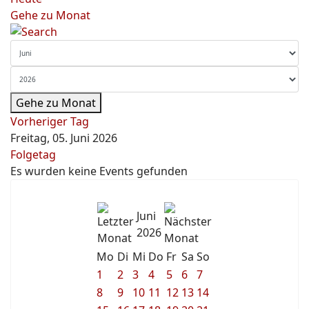
Gehe zu Monat
Gehe zu Monat
Vorheriger Tag
Freitag, 05. Juni 2026
Folgetag
Es wurden keine Events gefunden
Juni
2026
Mo
Di
Mi
Do
Fr
Sa
So
1
2
3
4
5
6
7
8
9
10
11
12
13
14