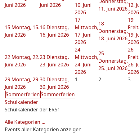
Donnerstag,
Juni 2026
Juni 2026
10. Juni
12. J
11. Juni 2026
2026
2026
17
19
18
15
Montag, 15.
16
Dienstag,
Mittwoch,
Freit
Donnerstag,
Juni 2026
16. Juni 2026
17. Juni
19. J
18. Juni 2026
2026
2026
24
26
25
22
Montag, 22.
23
Dienstag,
Mittwoch,
Freit
Donnerstag,
Juni 2026
23. Juni 2026
24. Juni
26. J
25. Juni 2026
2026
2026
29
Montag, 29.
30
Dienstag,
1
2
3
Juni 2026
30. Juni 2026
Sommerferien
Sommerferien
Schulkalender
Schulkalender der ERS1
Alle Kategorien ...
Events aller Kategorien anzeigen