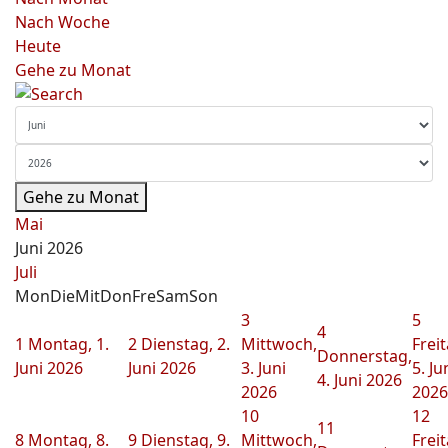
Nach Woche
Heute
Gehe zu Monat
Gehe zu Monat
Mai
Juni 2026
Juli
Mon
Die
Mit
Don
Fre
Sam
Son
3
5
4
1
Montag, 1.
2
Dienstag, 2.
Mittwoch,
Freit
Donnerstag,
Juni 2026
Juni 2026
3. Juni
5. Ju
4. Juni 2026
2026
2026
10
12
11
8
Montag, 8.
9
Dienstag, 9.
Mittwoch,
Freit