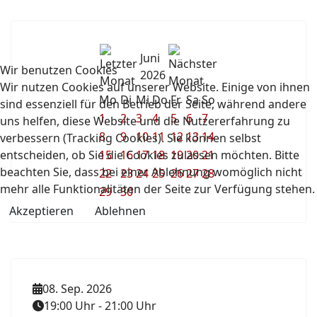
Juni
Wir benutzen Cookies
2026
Wir nutzen Cookies auf unserer Website. Einige von ihnen
Mo
Di
Mi
Do
Fr
Sa
So
sind essenziell für den Betrieb der Seite, während andere
1
2
3
4
5
6
7
uns helfen, diese Website und die Nutzererfahrung zu
8
9
10
11
12
13
14
verbessern (Tracking Cookies). Sie können selbst
entscheiden, ob Sie die Cookies zulassen möchten. Bitte
15
16
17
18
19
20
21
beachten Sie, dass bei einer Ablehnung womöglich nicht
22
23
24
25
26
27
28
mehr alle Funktionalitäten der Seite zur Verfügung stehen.
29
30
Akzeptieren
Ablehnen
08. Sep. 2026
19:00 Uhr
-
21:00 Uhr