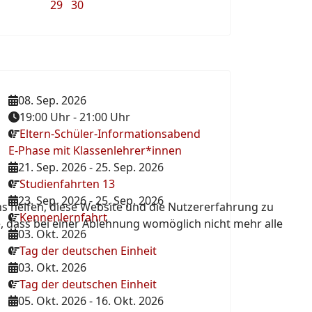
29
30
08. Sep. 2026
19:00 Uhr
-
21:00 Uhr
Eltern-Schüler-Informationsabend
E-Phase mit Klassenlehrer*innen
21. Sep. 2026
-
25. Sep. 2026
Studienfahrten 13
23. Sep. 2026
-
25. Sep. 2026
ns helfen, diese Website und die Nutzererfahrung zu
Kennenlernfahrt
e, dass bei einer Ablehnung womöglich nicht mehr alle
03. Okt. 2026
Tag der deutschen Einheit
03. Okt. 2026
Tag der deutschen Einheit
05. Okt. 2026
-
16. Okt. 2026