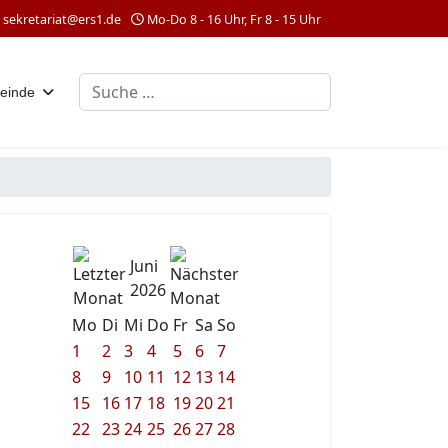
sekretariat@ers1.de
Mo-Do 8 - 16 Uhr, Fr 8 - 15 Uhr
Suchen
einde
Juni
2026
Mo
Di
Mi
Do
Fr
Sa
So
1
2
3
4
5
6
7
8
9
10
11
12
13
14
15
16
17
18
19
20
21
22
23
24
25
26
27
28