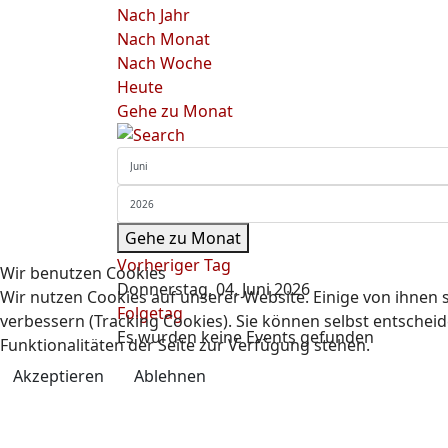
Nach Jahr
Nach Monat
Nach Woche
Heute
Gehe zu Monat
Gehe zu Monat
Vorheriger Tag
Wir benutzen Cookies
Donnerstag, 04. Juni 2026
Wir nutzen Cookies auf unserer Website. Einige von ihnen s
Folgetag
verbessern (Tracking Cookies). Sie können selbst entscheid
Es wurden keine Events gefunden
Funktionalitäten der Seite zur Verfügung stehen.
Akzeptieren
Ablehnen