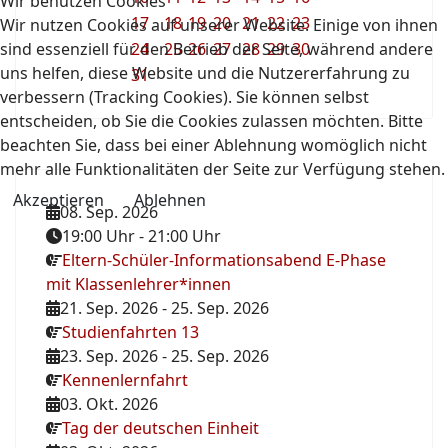
Wir benutzen Cookies
17
18
19
20
21
22
23
Wir nutzen Cookies auf unserer Website. Einige von ihnen
sind essenziell für den Betrieb der Seite, während andere
24
25
26
27
28
29
30
uns helfen, diese Website und die Nutzererfahrung zu
31
verbessern (Tracking Cookies). Sie können selbst
entscheiden, ob Sie die Cookies zulassen möchten. Bitte
beachten Sie, dass bei einer Ablehnung womöglich nicht
mehr alle Funktionalitäten der Seite zur Verfügung stehen.
Akzeptieren
Ablehnen
08. Sep. 2026
19:00 Uhr
-
21:00 Uhr
Eltern-Schüler-Informationsabend E-Phase
mit Klassenlehrer*innen
21. Sep. 2026
-
25. Sep. 2026
Studienfahrten 13
23. Sep. 2026
-
25. Sep. 2026
Kennenlernfahrt
03. Okt. 2026
Tag der deutschen Einheit