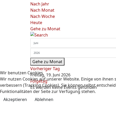
Nach Jahr
Nach Monat
Nach Woche
Heute
Gehe zu Monat
Gehe zu Monat
Vorheriger Tag
Wir benutzen Cookies
Freitag, 19. Juni 2026
Wir nutzen Cookies auf unserer Website. Einige von ihnen s
Folgetag
verbessern (Tracking Cookies). Sie können selbst entscheid
Es wurden keine Events gefunden
Funktionalitäten der Seite zur Verfügung stehen.
Akzeptieren
Ablehnen