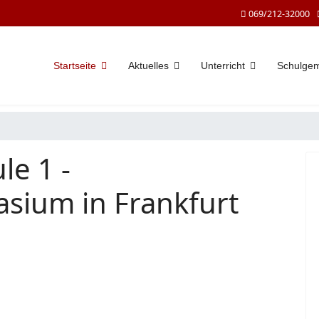
069/212-32000
Startseite
Aktuelles
Unterricht
Schulge
le 1 -
sium in Frankfurt