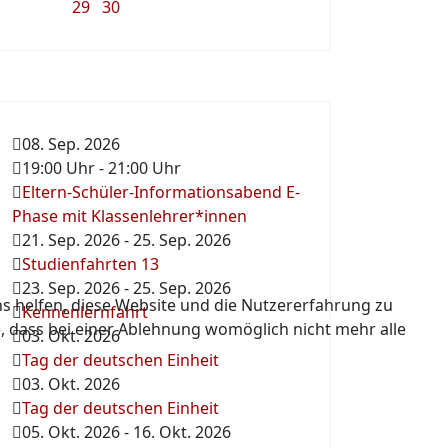
29
30
08. Sep. 2026
19:00 Uhr
-
21:00 Uhr
Eltern-Schüler-Informationsabend E-
Phase mit Klassenlehrer*innen
21. Sep. 2026
-
25. Sep. 2026
Studienfahrten 13
23. Sep. 2026
-
25. Sep. 2026
ns helfen, diese Website und die Nutzererfahrung zu
Kennenlernfahrt
e, dass bei einer Ablehnung womöglich nicht mehr alle
03. Okt. 2026
Tag der deutschen Einheit
03. Okt. 2026
Tag der deutschen Einheit
05. Okt. 2026
-
16. Okt. 2026