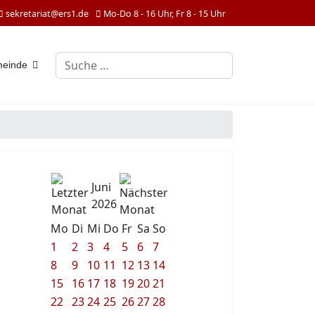
sekretariat@ers1.de
Mo-Do 8 - 16 Uhr, Fr 8 - 15 Uhr
Suchen
meinde
Juni
2026
Mo
Di
Mi
Do
Fr
Sa
So
1
2
3
4
5
6
7
8
9
10
11
12
13
14
15
16
17
18
19
20
21
22
23
24
25
26
27
28