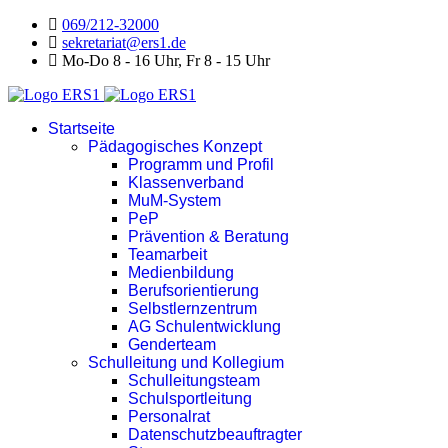
069/212-32000
sekretariat@ers1.de
Mo-Do 8 - 16 Uhr, Fr 8 - 15 Uhr
Startseite
Pädagogisches Konzept
Programm und Profil
Klassenverband
MuM-System
PeP
Prävention & Beratung
Teamarbeit
Medienbildung
Berufsorientierung
Selbstlernzentrum
AG Schulentwicklung
Genderteam
Schulleitung und Kollegium
Schulleitungsteam
Schulsportleitung
Personalrat
Datenschutzbeauftragter