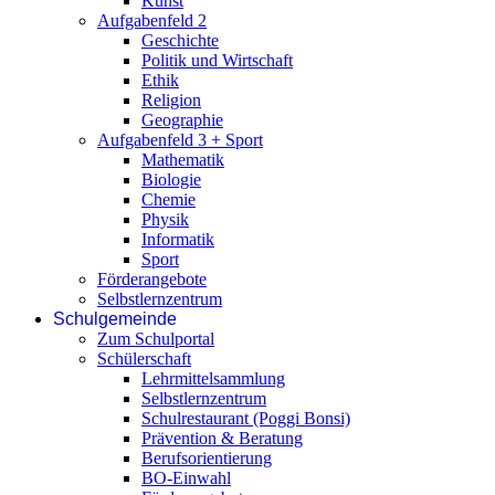
Kunst
Aufgabenfeld 2
Geschichte
Politik und Wirtschaft
Ethik
Religion
Geographie
Aufgabenfeld 3 + Sport
Mathematik
Biologie
Chemie
Physik
Informatik
Sport
Förderangebote
Selbstlernzentrum
Schulgemeinde
Zum Schulportal
Schülerschaft
Lehrmittelsammlung
Selbstlernzentrum
Schulrestaurant (Poggi Bonsi)
Prävention & Beratung
Berufsorientierung
BO-Einwahl