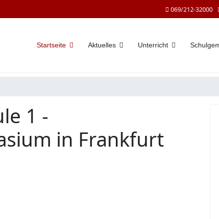
069/212-32000
Startseite
Aktuelles
Unterricht
Schulge
le 1 -
sium in Frankfurt