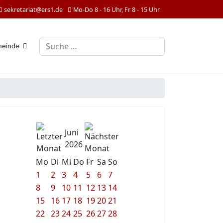
sekretariat@ers1.de
Mo-Do 8 - 16 Uhr, Fr 8 - 15 Uhr
Suchen
meinde
Juni
2026
Mo
Di
Mi
Do
Fr
Sa
So
1
2
3
4
5
6
7
8
9
10
11
12
13
14
15
16
17
18
19
20
21
22
23
24
25
26
27
28