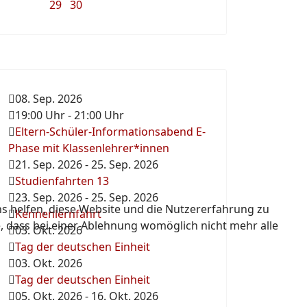
29
30
08. Sep. 2026
19:00 Uhr
-
21:00 Uhr
Eltern-Schüler-Informationsabend E-
Phase mit Klassenlehrer*innen
21. Sep. 2026
-
25. Sep. 2026
Studienfahrten 13
23. Sep. 2026
-
25. Sep. 2026
ns helfen, diese Website und die Nutzererfahrung zu
Kennenlernfahrt
e, dass bei einer Ablehnung womöglich nicht mehr alle
03. Okt. 2026
Tag der deutschen Einheit
03. Okt. 2026
Tag der deutschen Einheit
05. Okt. 2026
-
16. Okt. 2026