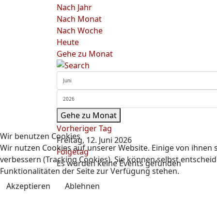
Nach Jahr
Nach Monat
Nach Woche
Heute
Gehe zu Monat
Gehe zu Monat
Vorheriger Tag
Wir benutzen Cookies
Freitag, 12. Juni 2026
Wir nutzen Cookies auf unserer Website. Einige von ihnen s
Folgetag
verbessern (Tracking Cookies). Sie können selbst entscheid
Es wurden keine Events gefunden
Funktionalitäten der Seite zur Verfügung stehen.
Akzeptieren
Ablehnen