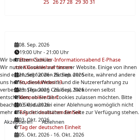
25
26
27
28
29
30
31
08. Sep. 2026
19:00 Uhr
-
21:00 Uhr
Wir benutzen Cookies
Eltern-Schüler-Informationsabend E-Phase
Wir nutzen Cookies auf unserer Website. Einige von ihnen
mit Klassenlehrer*innen
sind essenziell für den Betrieb der Seite, während andere
21. Sep. 2026
-
25. Sep. 2026
uns helfen, diese Website und die Nutzererfahrung zu
Studienfahrten 13
verbessern (Tracking Cookies). Sie können selbst
23. Sep. 2026
-
25. Sep. 2026
entscheiden, ob Sie die Cookies zulassen möchten. Bitte
Kennenlernfahrt
beachten Sie, dass bei einer Ablehnung womöglich nicht
03. Okt. 2026
mehr alle Funktionalitäten der Seite zur Verfügung stehen.
Tag der deutschen Einheit
03. Okt. 2026
Akzeptieren
Ablehnen
Tag der deutschen Einheit
05. Okt. 2026
-
16. Okt. 2026