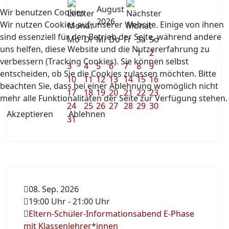
August
Wir benutzen Cookies
2026
Wir nutzen Cookies auf unserer Website. Einige von ihnen
sind essenziell für den Betrieb der Seite, während andere
Mo
Di
Mi
Do
Fr
Sa
So
uns helfen, diese Website und die Nutzererfahrung zu
1
2
verbessern (Tracking Cookies). Sie können selbst
3
4
5
6
7
8
9
entscheiden, ob Sie die Cookies zulassen möchten. Bitte
10
11
12
13
14
15
16
beachten Sie, dass bei einer Ablehnung womöglich nicht
17
18
19
20
21
22
23
mehr alle Funktionalitäten der Seite zur Verfügung stehen.
24
25
26
27
28
29
30
Akzeptieren
Ablehnen
31
08. Sep. 2026
19:00 Uhr
-
21:00 Uhr
Eltern-Schüler-Informationsabend E-Phase
mit Klassenlehrer*innen