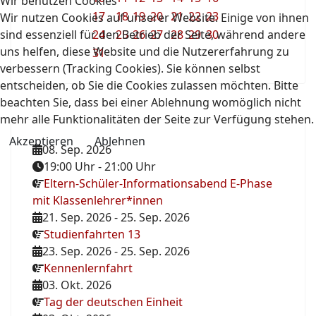
Wir benutzen Cookies
17
18
19
20
21
22
23
Wir nutzen Cookies auf unserer Website. Einige von ihnen
sind essenziell für den Betrieb der Seite, während andere
24
25
26
27
28
29
30
uns helfen, diese Website und die Nutzererfahrung zu
31
verbessern (Tracking Cookies). Sie können selbst
entscheiden, ob Sie die Cookies zulassen möchten. Bitte
beachten Sie, dass bei einer Ablehnung womöglich nicht
mehr alle Funktionalitäten der Seite zur Verfügung stehen.
Akzeptieren
Ablehnen
08. Sep. 2026
19:00 Uhr
-
21:00 Uhr
Eltern-Schüler-Informationsabend E-Phase
mit Klassenlehrer*innen
21. Sep. 2026
-
25. Sep. 2026
Studienfahrten 13
23. Sep. 2026
-
25. Sep. 2026
Kennenlernfahrt
03. Okt. 2026
Tag der deutschen Einheit