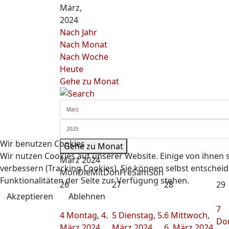
März,
2024
Nach Jahr
Nach Monat
Nach Woche
Heute
Gehe zu Monat
Wir benutzen Cookies
Gehe zu Monat
Wir nutzen Cookies auf unserer Website. Einige von ihnen s
März 2024
verbessern (Tracking Cookies). Sie können selbst entscheid
Mon
Die
Mit
Don
Fre
Sam
Son
Funktionalitäten der Seite zur Verfügung stehen.
26
27
28
29
Akzeptieren
Ablehnen
7
4
Montag, 4.
5
Dienstag, 5.
6
Mittwoch,
Do
März 2024
März 2024
6. März 2024