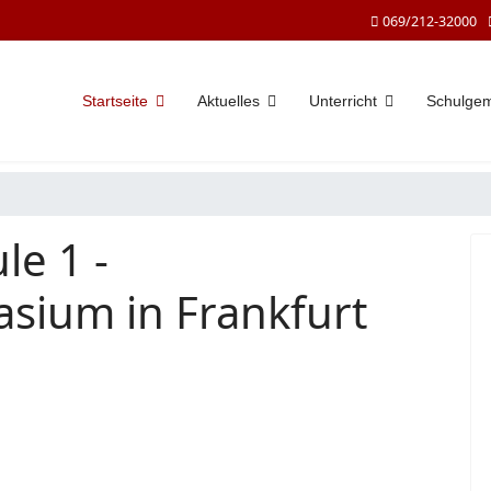
069/212-32000
Startseite
Aktuelles
Unterricht
Schulge
le 1 -
sium in Frankfurt