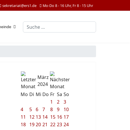
sekretariat@ers1.de
Mo-Do 8 - 16 Uhr, Fr 8 - 15 Uhr
Suchen
meinde
März
2024
Mo
Di
Mi
Do
Fr
Sa
So
1
2
3
4
5
6
7
8
9
10
11
12
13
14
15
16
17
18
19
20
21
22
23
24