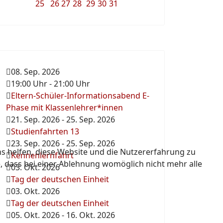
25
26
27
28
29
30
31
08. Sep. 2026
19:00 Uhr
-
21:00 Uhr
Eltern-Schüler-Informationsabend E-
Phase mit Klassenlehrer*innen
21. Sep. 2026
-
25. Sep. 2026
Studienfahrten 13
23. Sep. 2026
-
25. Sep. 2026
ns helfen, diese Website und die Nutzererfahrung zu
Kennenlernfahrt
e, dass bei einer Ablehnung womöglich nicht mehr alle
03. Okt. 2026
Tag der deutschen Einheit
03. Okt. 2026
Tag der deutschen Einheit
05. Okt. 2026
-
16. Okt. 2026