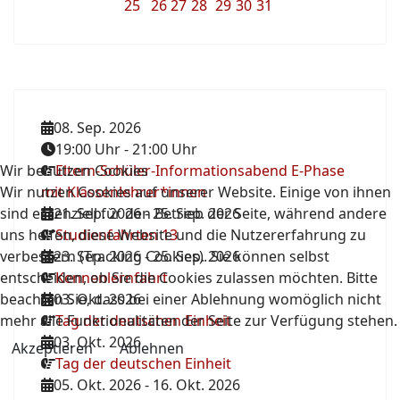
25
26
27
28
29
30
31
08. Sep. 2026
19:00 Uhr
-
21:00 Uhr
Wir benutzen Cookies
Eltern-Schüler-Informationsabend E-Phase
Wir nutzen Cookies auf unserer Website. Einige von ihnen
mit Klassenlehrer*innen
sind essenziell für den Betrieb der Seite, während andere
21. Sep. 2026
-
25. Sep. 2026
uns helfen, diese Website und die Nutzererfahrung zu
Studienfahrten 13
verbessern (Tracking Cookies). Sie können selbst
23. Sep. 2026
-
25. Sep. 2026
entscheiden, ob Sie die Cookies zulassen möchten. Bitte
Kennenlernfahrt
beachten Sie, dass bei einer Ablehnung womöglich nicht
03. Okt. 2026
mehr alle Funktionalitäten der Seite zur Verfügung stehen.
Tag der deutschen Einheit
03. Okt. 2026
Akzeptieren
Ablehnen
Tag der deutschen Einheit
05. Okt. 2026
-
16. Okt. 2026