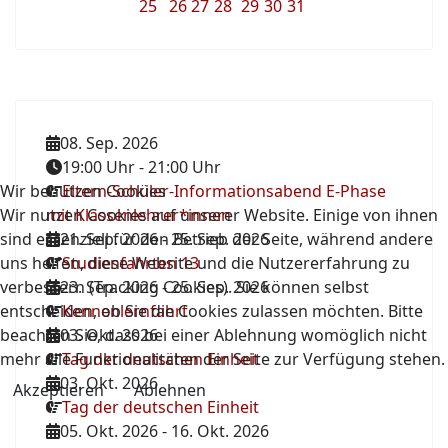
25
26
27
28
29
30
31
08. Sep. 2026
19:00 Uhr
-
21:00 Uhr
Wir benutzen Cookies
Eltern-Schüler-Informationsabend E-Phase
Wir nutzen Cookies auf unserer Website. Einige von ihnen
mit Klassenlehrer*innen
sind essenziell für den Betrieb der Seite, während andere
21. Sep. 2026
-
25. Sep. 2026
uns helfen, diese Website und die Nutzererfahrung zu
Studienfahrten 13
verbessern (Tracking Cookies). Sie können selbst
23. Sep. 2026
-
25. Sep. 2026
entscheiden, ob Sie die Cookies zulassen möchten. Bitte
Kennenlernfahrt
beachten Sie, dass bei einer Ablehnung womöglich nicht
03. Okt. 2026
mehr alle Funktionalitäten der Seite zur Verfügung stehen.
Tag der deutschen Einheit
03. Okt. 2026
Akzeptieren
Ablehnen
Tag der deutschen Einheit
05. Okt. 2026
-
16. Okt. 2026