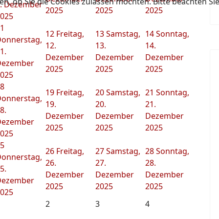
en, ob Sie die Cookies zulassen möchten. Bitte beachten Si
. Dezember
2025
2025
2025
025
1
12
Freitag,
13
Samstag,
14
Sonntag,
onnerstag,
12.
13.
14.
1.
Dezember
Dezember
Dezember
Dezember
2025
2025
2025
025
8
19
Freitag,
20
Samstag,
21
Sonntag,
onnerstag,
19.
20.
21.
8.
Dezember
Dezember
Dezember
Dezember
2025
2025
2025
025
5
26
Freitag,
27
Samstag,
28
Sonntag,
onnerstag,
26.
27.
28.
5.
Dezember
Dezember
Dezember
Dezember
2025
2025
2025
025
2
3
4