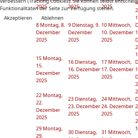
verbessern (Tracking Cookies). Sie können selbst entscheid
4
2025
2025
2025
Funktionalitäten der Seite zur Verfügung stehen.
2
1
Akzeptieren
Ablehnen
8
Montag, 8.
9
Dienstag, 9.
10
Mittwoch,
D
Dezember
Dezember
10. Dezember
1
2025
2025
2025
2
1
15
Montag,
16
Dienstag,
17
Mittwoch,
D
15.
16. Dezember
17. Dezember
1
Dezember
2025
2025
2025
2
2
22
Montag,
23
Dienstag,
24
Mittwoch,
D
22.
23. Dezember
24. Dezember
2
Dezember
2025
2025
2025
2
29
Montag,
1
30
Dienstag,
31
Mittwoch,
29.