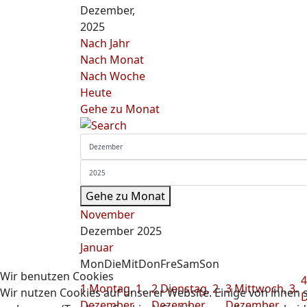
Dezember,
2025
Nach Jahr
Nach Monat
Nach Woche
Heute
Gehe zu Monat
Gehe zu Monat
November
Dezember 2025
Januar
Mon
Die
Mit
Don
Fre
Sam
Son
Wir benutzen Cookies
4
1
Montag, 1.
2
Dienstag, 2.
3
Mittwoch, 3.
Wir nutzen Cookies auf unserer Website. Einige von ihnen s
D
Dezember
Dezember
Dezember