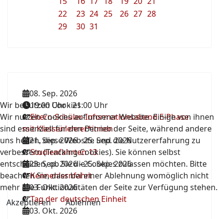
15
16
17
18
19
20
21
22
23
24
25
26
27
28
29
30
31
08. Sep. 2026
Wir benutzen Cookies
19:00 Uhr
-
21:00 Uhr
Wir nutzen Cookies auf unserer Website. Einige von ihnen
Eltern-Schüler-Informationsabend E-Phase
sind essenziell für den Betrieb der Seite, während andere
mit Klassenlehrer*innen
uns helfen, diese Website und die Nutzererfahrung zu
21. Sep. 2026
-
25. Sep. 2026
verbessern (Tracking Cookies). Sie können selbst
Studienfahrten 13
entscheiden, ob Sie die Cookies zulassen möchten. Bitte
23. Sep. 2026
-
25. Sep. 2026
beachten Sie, dass bei einer Ablehnung womöglich nicht
Kennenlernfahrt
mehr alle Funktionalitäten der Seite zur Verfügung stehen.
03. Okt. 2026
Tag der deutschen Einheit
Akzeptieren
Ablehnen
03. Okt. 2026