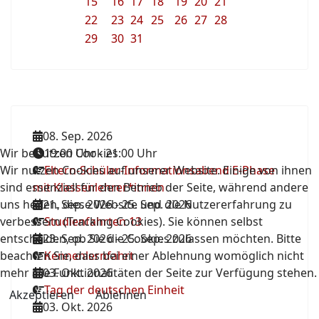
15
16
17
18
19
20
21
22
23
24
25
26
27
28
29
30
31
08. Sep. 2026
Wir benutzen Cookies
19:00 Uhr
-
21:00 Uhr
Wir nutzen Cookies auf unserer Website. Einige von ihnen
Eltern-Schüler-Informationsabend E-Phase
sind essenziell für den Betrieb der Seite, während andere
mit Klassenlehrer*innen
uns helfen, diese Website und die Nutzererfahrung zu
21. Sep. 2026
-
25. Sep. 2026
verbessern (Tracking Cookies). Sie können selbst
Studienfahrten 13
entscheiden, ob Sie die Cookies zulassen möchten. Bitte
23. Sep. 2026
-
25. Sep. 2026
beachten Sie, dass bei einer Ablehnung womöglich nicht
Kennenlernfahrt
mehr alle Funktionalitäten der Seite zur Verfügung stehen.
03. Okt. 2026
Tag der deutschen Einheit
Akzeptieren
Ablehnen
03. Okt. 2026