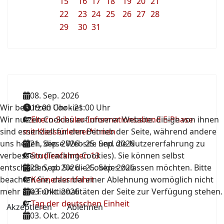
15
16
17
18
19
20
21
22
23
24
25
26
27
28
29
30
31
08. Sep. 2026
Wir benutzen Cookies
19:00 Uhr
-
21:00 Uhr
Wir nutzen Cookies auf unserer Website. Einige von ihnen
Eltern-Schüler-Informationsabend E-Phase
sind essenziell für den Betrieb der Seite, während andere
mit Klassenlehrer*innen
uns helfen, diese Website und die Nutzererfahrung zu
21. Sep. 2026
-
25. Sep. 2026
verbessern (Tracking Cookies). Sie können selbst
Studienfahrten 13
entscheiden, ob Sie die Cookies zulassen möchten. Bitte
23. Sep. 2026
-
25. Sep. 2026
beachten Sie, dass bei einer Ablehnung womöglich nicht
Kennenlernfahrt
mehr alle Funktionalitäten der Seite zur Verfügung stehen.
03. Okt. 2026
Tag der deutschen Einheit
Akzeptieren
Ablehnen
03. Okt. 2026