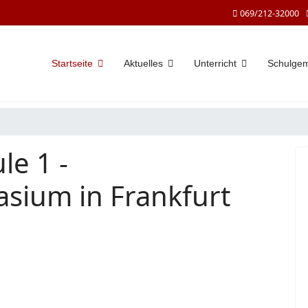
069/212-32000
Startseite
Aktuelles
Unterricht
Schulge
le 1 -
sium in Frankfurt