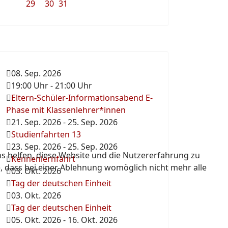
29
30
31
08. Sep. 2026
19:00 Uhr
-
21:00 Uhr
Eltern-Schüler-Informationsabend E-
Phase mit Klassenlehrer*innen
21. Sep. 2026
-
25. Sep. 2026
Studienfahrten 13
23. Sep. 2026
-
25. Sep. 2026
ns helfen, diese Website und die Nutzererfahrung zu
Kennenlernfahrt
e, dass bei einer Ablehnung womöglich nicht mehr alle
03. Okt. 2026
Tag der deutschen Einheit
03. Okt. 2026
Tag der deutschen Einheit
05. Okt. 2026
-
16. Okt. 2026