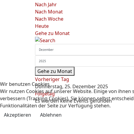
Nach Jahr
Nach Monat
Nach Woche
Heute
Gehe zu Monat
Gehe zu Monat
Vorheriger Tag
Wir benutzen Cookies
Donnerstag, 25. Dezember 2025
Wir nutzen Cookies auf unserer Website. Einige von ihnen s
Folgetag
verbessern (Tracking Cookies). Sie können selbst entscheid
Es wurden keine Events gefunden
Funktionalitäten der Seite zur Verfügung stehen.
Akzeptieren
Ablehnen