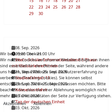
15
16
17
18
19
20
21
22
23
24
25
26
27
28
29
30
08. Sep. 2026
Wir benutzen Cookies
19:00 Uhr
-
21:00 Uhr
Wir nutzen Cookies auf unserer Website. Einige von ihnen
Eltern-Schüler-Informationsabend E-Phase
sind essenziell für den Betrieb der Seite, während andere
mit Klassenlehrer*innen
uns helfen, diese Website und die Nutzererfahrung zu
21. Sep. 2026
-
25. Sep. 2026
verbessern (Tracking Cookies). Sie können selbst
Studienfahrten 13
entscheiden, ob Sie die Cookies zulassen möchten. Bitte
23. Sep. 2026
-
25. Sep. 2026
beachten Sie, dass bei einer Ablehnung womöglich nicht
Kennenlernfahrt
mehr alle Funktionalitäten der Seite zur Verfügung stehen.
03. Okt. 2026
Tag der deutschen Einheit
Akzeptieren
Ablehnen
03. Okt. 2026