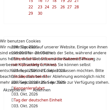
15
16
17
18
19
20
21
22
23
24
25
26
27
28
29
30
Wir benutzen Cookies
Wir nutzen Cookies auf unserer Website. Einige von ihnen
08. Sep. 2026
sind essenziell für den Betrieb der Seite, während andere
19:00 Uhr
-
21:00 Uhr
uns helfen, diese Website und die Nutzererfahrung zu
Eltern-Schüler-Informationsabend E-Phase
verbessern (Tracking Cookies). Sie können selbst
mit Klassenlehrer*innen
entscheiden, ob Sie die Cookies zulassen möchten. Bitte
21. Sep. 2026
-
25. Sep. 2026
beachten Sie, dass bei einer Ablehnung womöglich nicht
Studienfahrten 13
mehr alle Funktionalitäten der Seite zur Verfügung stehen.
23. Sep. 2026
-
25. Sep. 2026
Kennenlernfahrt
Akzeptieren
Ablehnen
03. Okt. 2026
Tag der deutschen Einheit
03. Okt. 2026