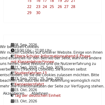
15
16
17
18
19
20
21
22
23
24
25
26
27
28
29
30
08. Sep. 2026
Wir benutzen Cookies
19:00 Uhr
-
21:00 Uhr
Wir nutzen Cookies auf unserer Website. Einige von ihnen
Eltern-Schüler-Informationsabend E-Phase
sind essenziell für den Betrieb der Seite, während andere
mit Klassenlehrer*innen
uns helfen, diese Website und die Nutzererfahrung zu
21. Sep. 2026
-
25. Sep. 2026
verbessern (Tracking Cookies). Sie können selbst
Studienfahrten 13
entscheiden, ob Sie die Cookies zulassen möchten. Bitte
23. Sep. 2026
-
25. Sep. 2026
beachten Sie, dass bei einer Ablehnung womöglich nicht
Kennenlernfahrt
mehr alle Funktionalitäten der Seite zur Verfügung stehen.
03. Okt. 2026
Akzeptieren
Ablehnen
Tag der deutschen Einheit
03. Okt. 2026