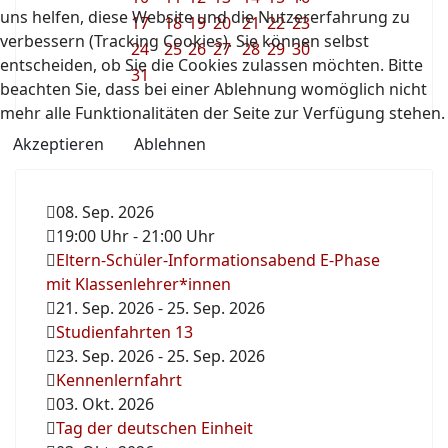
uns helfen, diese Website und die Nutzererfahrung zu
17
18
19
20
21
22
23
verbessern (Tracking Cookies). Sie können selbst
24
25
26
27
28
29
30
entscheiden, ob Sie die Cookies zulassen möchten. Bitte
31
beachten Sie, dass bei einer Ablehnung womöglich nicht
mehr alle Funktionalitäten der Seite zur Verfügung stehen.
Akzeptieren
Ablehnen
08. Sep. 2026
19:00 Uhr
-
21:00 Uhr
Eltern-Schüler-Informationsabend E-Phase
mit Klassenlehrer*innen
21. Sep. 2026
-
25. Sep. 2026
Studienfahrten 13
23. Sep. 2026
-
25. Sep. 2026
Kennenlernfahrt
03. Okt. 2026
Tag der deutschen Einheit