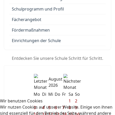
Schulprogramm und Profil
Fächerangebot
Fördermaßnahmen
Einrichtungen der Schule
Entdecken Sie unsere Schule Schritt für Schritt.
August
2026
Mo
Di
Mi
Do
Fr
Sa
So
Wir benutzen Cookies
1
2
Wir nutzen Cookies auf unserer Website. Einige von ihnen
3
4
5
6
7
8
9
sind essenziell für den Betrieb der Seite, während andere
10
11
12
13
14
15
16