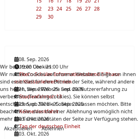
15
16
17
18
19
20
21
22
23
24
25
26
27
28
29
30
08. Sep. 2026
Wir benutzen Cookies
19:00 Uhr
-
21:00 Uhr
Wir nutzen Cookies auf unserer Website. Einige von ihnen
Eltern-Schüler-Informationsabend E-Phase
sind essenziell für den Betrieb der Seite, während andere
mit Klassenlehrer*innen
uns helfen, diese Website und die Nutzererfahrung zu
21. Sep. 2026
-
25. Sep. 2026
verbessern (Tracking Cookies). Sie können selbst
Studienfahrten 13
entscheiden, ob Sie die Cookies zulassen möchten. Bitte
23. Sep. 2026
-
25. Sep. 2026
beachten Sie, dass bei einer Ablehnung womöglich nicht
Kennenlernfahrt
mehr alle Funktionalitäten der Seite zur Verfügung stehen.
03. Okt. 2026
Tag der deutschen Einheit
Akzeptieren
Ablehnen
03. Okt. 2026