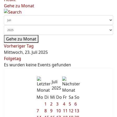
Gehe zu Monat
Gehe zu Monat
Vorheriger Tag
Mittwoch, 23. Juli 2025
Folgetag
Es wurden keine Events gefunden
Juli
2025
Mo
Di
Mi
Do
Fr
Sa
So
1
2
3
4
5
6
7
8
9
10
11
12
13