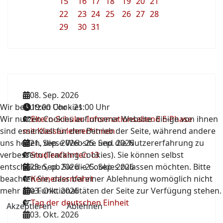
15
16
17
18
19
20
21
22
23
24
25
26
27
28
29
30
31
08. Sep. 2026
Wir benutzen Cookies
19:00 Uhr
-
21:00 Uhr
Wir nutzen Cookies auf unserer Website. Einige von ihnen
Eltern-Schüler-Informationsabend E-Phase
sind essenziell für den Betrieb der Seite, während andere
mit Klassenlehrer*innen
uns helfen, diese Website und die Nutzererfahrung zu
21. Sep. 2026
-
25. Sep. 2026
verbessern (Tracking Cookies). Sie können selbst
Studienfahrten 13
entscheiden, ob Sie die Cookies zulassen möchten. Bitte
23. Sep. 2026
-
25. Sep. 2026
beachten Sie, dass bei einer Ablehnung womöglich nicht
Kennenlernfahrt
mehr alle Funktionalitäten der Seite zur Verfügung stehen.
03. Okt. 2026
Tag der deutschen Einheit
Akzeptieren
Ablehnen
03. Okt. 2026