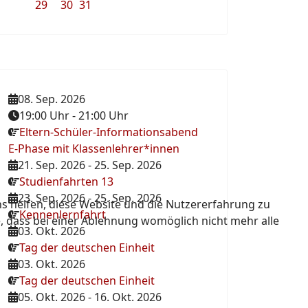
29
30
31
08. Sep. 2026
19:00 Uhr
-
21:00 Uhr
Eltern-Schüler-Informationsabend
E-Phase mit Klassenlehrer*innen
21. Sep. 2026
-
25. Sep. 2026
Studienfahrten 13
23. Sep. 2026
-
25. Sep. 2026
ns helfen, diese Website und die Nutzererfahrung zu
Kennenlernfahrt
e, dass bei einer Ablehnung womöglich nicht mehr alle
03. Okt. 2026
Tag der deutschen Einheit
03. Okt. 2026
Tag der deutschen Einheit
05. Okt. 2026
-
16. Okt. 2026