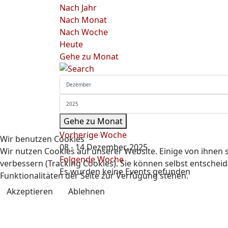
Nach Jahr
Nach Monat
Nach Woche
Heute
Gehe zu Monat
Gehe zu Monat
Vorherige Woche
Wir benutzen Cookies
08 - 14 Dezember, 2025
Wir nutzen Cookies auf unserer Website. Einige von ihnen s
Folgende Woche
verbessern (Tracking Cookies). Sie können selbst entscheid
Es wurden keine Events gefunden
Funktionalitäten der Seite zur Verfügung stehen.
Akzeptieren
Ablehnen