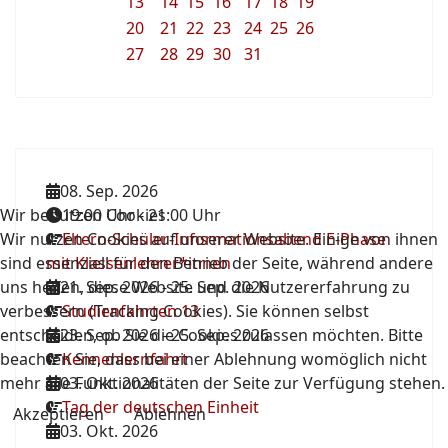
13
14
15
16
17
18
19
20
21
22
23
24
25
26
27
28
29
30
31
08. Sep. 2026
Wir benutzen Cookies
19:00 Uhr
-
21:00 Uhr
Wir nutzen Cookies auf unserer Website. Einige von ihnen
Eltern-Schüler-Informationsabend E-Phase
sind essenziell für den Betrieb der Seite, während andere
mit Klassenlehrer*innen
uns helfen, diese Website und die Nutzererfahrung zu
21. Sep. 2026
-
25. Sep. 2026
verbessern (Tracking Cookies). Sie können selbst
Studienfahrten 13
entscheiden, ob Sie die Cookies zulassen möchten. Bitte
23. Sep. 2026
-
25. Sep. 2026
beachten Sie, dass bei einer Ablehnung womöglich nicht
Kennenlernfahrt
mehr alle Funktionalitäten der Seite zur Verfügung stehen.
03. Okt. 2026
Tag der deutschen Einheit
Akzeptieren
Ablehnen
03. Okt. 2026